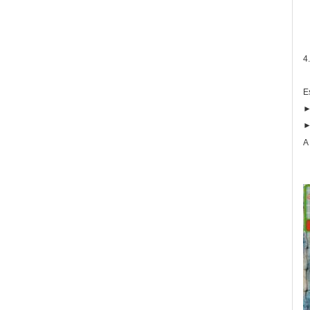
4
E
►
►
A