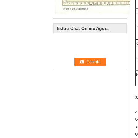
P
Estou Chat Online Agora
L
C
C
T
3
A
O
►
O