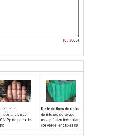
(
0
/ 3000)
de tecida
Rede do fluxo da resina
mpositing da cor
da infusão do vácuo,
CM Pp do preto de
rede plástica industrial,
no
cor verde, encaixes da
terial:
PP (com UV)
infusão do vácuo,