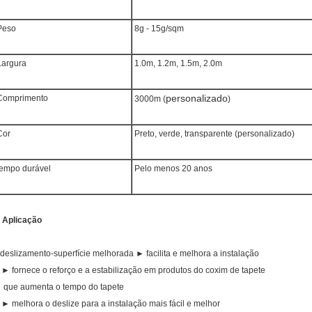
eso
8g - 15g/sqm
argura
1.0m, 1.2m, 1.5m, 2.0m
personalizado
omprimento
3000m (
)
or
Preto, verde, transparente (personalizado)
empo durável
Pelo menos 20 anos
.
Aplicação
 deslizamento-superfície melhorada ► facilita e melhora a instalação
 ► fornece o reforço e a estabilização em produtos do coxim de tapete
 que aumenta o tempo do tapete
 ► melhora o deslize para a instalação mais fácil e melhor