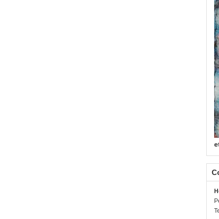
e
C
H
P
T