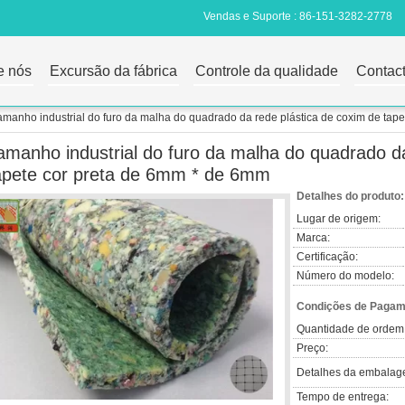
Vendas e Suporte :
86-151-3282-2778
e nós
Excursão da fábrica
Controle da qualidade
Contac
amanho industrial do furo da malha do quadrado da rede plástica de coxim de tap
amanho industrial do furo da malha do quadrado da
apete cor preta de 6mm * de 6mm
Detalhes do produto:
Lugar de origem:
Marca:
Certificação:
Número do modelo:
Condições de Pagame
Quantidade de ordem
Preço:
Detalhes da embalag
Tempo de entrega: