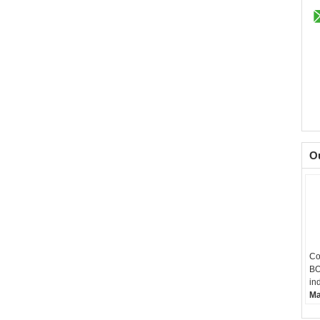
O
Co
BO
in
Ma
Pe