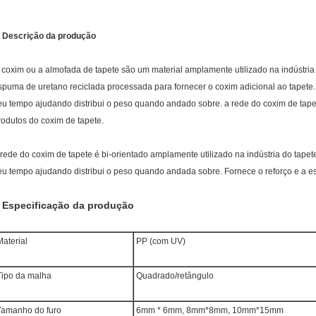
.
Descrição da produção
 coxim ou a almofada de tapete são um material amplamente utilizado na indústri
spuma de uretano reciclada processada para fornecer o coxim adicional ao tapete.
eu tempo ajudando distribui o peso quando andado sobre. a rede do coxim de tapet
rodutos do coxim de tapete.
 rede do coxim de tapete é bi-orientado amplamente utilizado na indústria do tape
eu tempo ajudando distribui o peso quando andada sobre. Fornece o reforço e a es
Especificação da produção
.
aterial
PP (com UV)
ipo da malha
Quadrado/retângulo
amanho do furo
6mm * 6mm, 8mm*8mm, 10mm*15mm