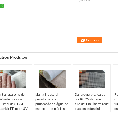
utros Produtos
r transparente do
Malha industrial
Da largura branca da
Re
P rede plástica
pesada para a
cor 62 CM do leite do
Co
dustrial de 8 G/M
purificação da água de
furo de 1 milímetro rede
93
terial:
PP (com UV)
esgoto, rede plástica
plástica industrial
pa
so:
8g / sqm
industrial do filtro,
Material:
PP
Ma