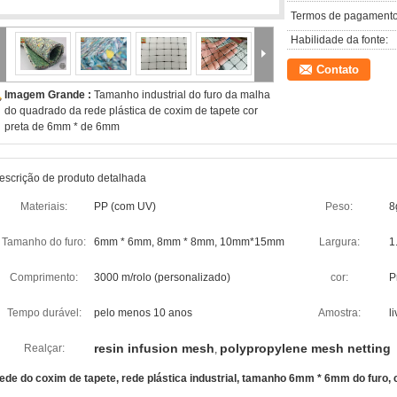
Termos de pagamento
Habilidade da fonte:
Contato
Imagem Grande :
Tamanho industrial do furo da malha
do quadrado da rede plástica de coxim de tapete cor
preta de 6mm * de 6mm
escrição de produto detalhada
Materiais:
PP (com UV)
Peso:
8
Tamanho do furo:
6mm * 6mm, 8mm * 8mm, 10mm*15mm
Largura:
1
Comprimento:
3000 m/rolo (personalizado)
cor:
P
Tempo durável:
pelo menos 10 anos
Amostra:
l
resin infusion mesh
polypropylene mesh netting
Realçar:
,
ede do coxim de tapete, rede plástica industrial, tamanho 6mm * 6mm do furo, 