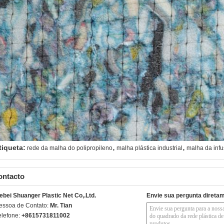
,
,
tiqueta:
rede da malha do polipropileno
malha plástica industrial
malha da infu
ontacto
ebei Shuanger Plastic Net Co,.Ltd.
Envie sua pergunta direta
essoa de Contato:
Mr. Tian
elefone:
+8615731811002