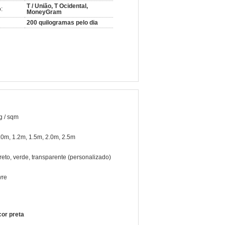
T / União, T Ocidental,
:
MoneyGram
200 quilogramas pelo dia
g / sqm
.0m, 1.2m, 1.5m, 2.0m, 2.5m
reto, verde, transparente (personalizado)
ivre
cor preta