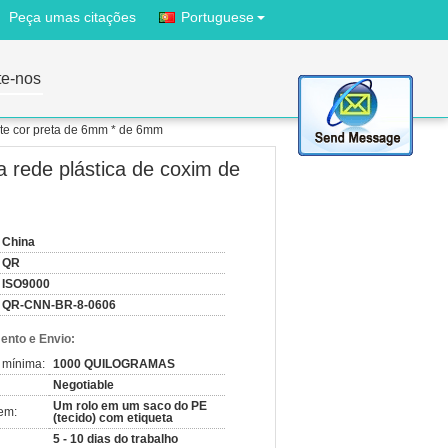
Peça umas citações
Portuguese
te-nos
ete cor preta de 6mm * de 6mm
 rede plástica de coxim de
China
QR
ISO9000
QR-CNN-BR-8-0606
nto e Envio:
 mínima:
1000 QUILOGRAMAS
Negotiable
Um rolo em um saco do PE
em:
(tecido) com etiqueta
5 - 10 dias do trabalho