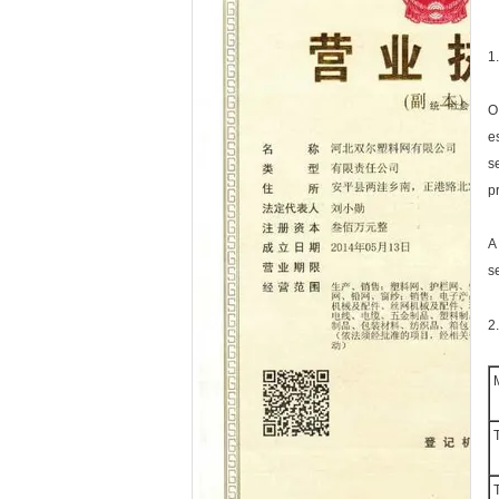
1
O
e
s
p
A
s
2
M
T
T