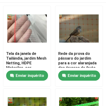
Tela da janela de
Rede da prova do
Tailândia, jardim Mesh
pássaro do jardim
Netting, HDPE
para a cor alaranjada
Materilas, cor
das árvores de fruto
transparente, malha
15g/Sqm 2.5m
Casa
Enviar inquérito
Enviar inquérito
do inseto
largamente
Quem Somos
Contatos