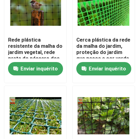
Produtos
Rede plástica expulsa
Rede plástica
Cerca plástica da rede
resistente da malha do
da malha do jardim,
jardim vegetal, rede
proteção do jardim
rede da malha do jardim
preta do pássaro dos
que pesca a cor verde
PP anti
Enviar inquérito
Enviar inquérito
Rede agrícola
Rede da cultura aquática
Rede plástica industrial
Rede plástica da construção