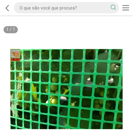
1
/
1