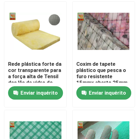
Rede plástica forte da
Coxim de tapete
cor transparente para
plástico que pesca o
a força alta de Tensil
furo resistente
das lãs de vidro do
15mmx aberto 25mm
apoio
do oídio dos materiais
Enviar inquérito
Enviar inquérito
dos PP
Casa
Produtos
Sobre nós