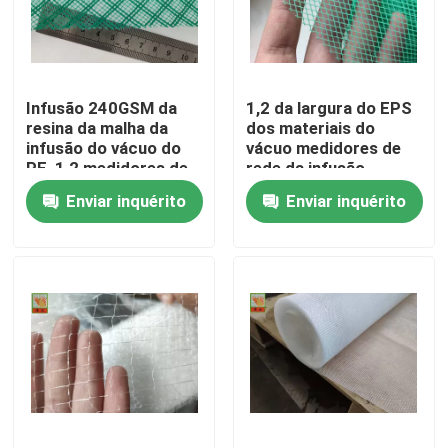
Excursão da fábrica
Infusão 240GSM da
1,2 da largura do EPS
Controle da qualidade
resina da malha da
dos materiais do
infusão do vácuo do
vácuo medidores de
PE, 1,2 medidores de
rede da infusão
Contacte-nos
cor verde da largura
Enviar inquérito
Enviar inquérito
Peça umas citações
Rede plástica expulsa
rede da malha do jardim
Rede agrícola