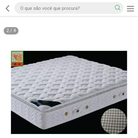
2
/
4